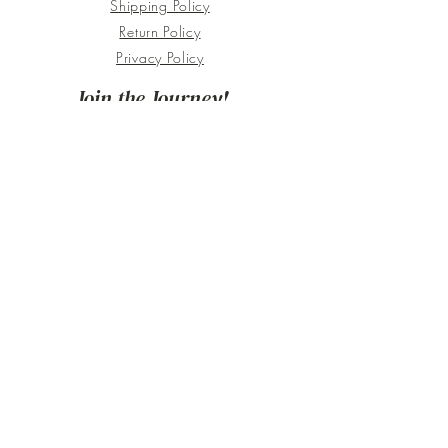
Shipping Policy
Return Policy
Privacy Policy
Join the Journey!
Be the first to discover new botanical
artworks, upcoming workshops, behind-
the-scenes stories, and seasonal
inspiration.
XiXi Floral Botanical is a Utrecht-based
botanical print studio where nature,
emotion, and art come together.
Every piece is hand-printed directly from
fresh flowers, leaves, and foliage,
capturing the quiet beauty of the natural
world in original artworks, bespoke
commissions, and immersive workshops.
Join